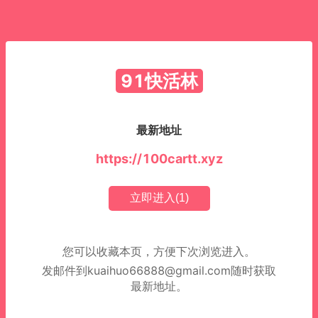
91快活林
最新地址
https://100cartt.xyz
立即进入(
1
)
您可以收藏本页，方便下次浏览进入。
发邮件到
kuaihuo66888@gmail.com
随时获取
最新地址。